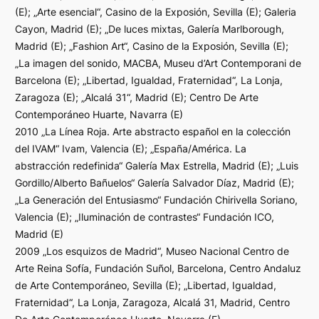
(E); „Arte esencial“, Casino de la Exposión, Sevilla (E); Galeria
Cayon, Madrid (E); „De luces mixtas, Galería Marlborough,
Madrid (E); „Fashion Art“, Casino de la Exposión, Sevilla (E);
„La imagen del sonido, MACBA, Museu d’Art Contemporani de
Barcelona (E); „Libertad, Igualdad, Fraternidad“, La Lonja,
Zaragoza (E); „Alcalá 31“, Madrid (E); Centro De Arte
Contemporáneo Huarte, Navarra (E)
2010 „La Línea Roja. Arte abstracto español en la colección
del IVAM“ Ivam, Valencia (E); „España/América. La
abstracción redefinida“ Galería Max Estrella, Madrid (E); „Luis
Gordillo/Alberto Bañuelos“ Galería Salvador Díaz, Madrid (E);
„La Generación del Entusiasmo“ Fundación Chirivella Soriano,
Valencia (E); „Iluminación de contrastes“ Fundación ICO,
Madrid (E)
2009 „Los esquizos de Madrid“, Museo Nacional Centro de
Arte Reina Sofía, Fundación Suñol, Barcelona, Centro Andaluz
de Arte Contemporáneo, Sevilla (E); „Libertad, Igualdad,
Fraternidad“, La Lonja, Zaragoza, Alcalá 31, Madrid, Centro