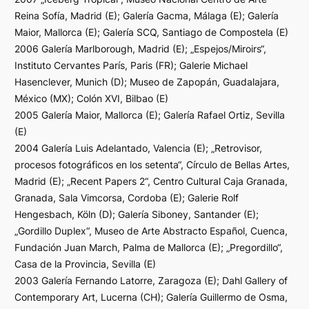
Reina Sofía, Madrid (E); Galería Gacma, Málaga (E); Galería
Maior, Mallorca (E); Galería SCQ, Santiago de Compostela (E)
2006 Galería Marlborough, Madrid (E); „Espejos/Miroirs“,
Instituto Cervantes París, Paris (FR); Galerie Michael
Hasenclever, Munich (D); Museo de Zapopán, Guadalajara,
México (MX); Colón XVI, Bilbao (E)
2005 Galería Maior, Mallorca (E); Galería Rafael Ortiz, Sevilla
(E)
2004 Galería Luis Adelantado, Valencia (E); „Retrovisor,
procesos fotográficos en los setenta“, Círculo de Bellas Artes,
Madrid (E); „Recent Papers 2“, Centro Cultural Caja Granada,
Granada, Sala Vimcorsa, Cordoba (E); Galerie Rolf
Hengesbach, Köln (D); Galería Siboney, Santander (E);
„Gordillo Duplex“, Museo de Arte Abstracto Español, Cuenca,
Fundación Juan March, Palma de Mallorca (E); „Pregordillo“,
Casa de la Provincia, Sevilla (E)
2003 Galería Fernando Latorre, Zaragoza (E); Dahl Gallery of
Contemporary Art, Lucerna (CH); Galería Guillermo de Osma,