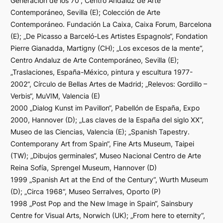
Generación de los 70“, Centro Andaluz de Arte
Contemporáneo, Sevilla (E); Colección de Arte
Contemporáneo. Fundación La Caixa, Caixa Forum, Barcelona
(E); „De Picasso a Barceló-Les Artistes Espagnols“, Fondation
Pierre Gianadda, Martigny (CH); „Los excesos de la mente“,
Centro Andaluz de Arte Contemporáneo, Sevilla (E);
„Traslaciones, España-México, pintura y escultura 1977-
2002“, Círculo de Bellas Artes de Madrid; „Relevos: Gordillo –
Verbis“, MuVIM, Valencia (E)
2000 „Dialog Kunst im Pavillon“, Pabellón de España, Expo
2000, Hannover (D); „Las claves de la España del siglo XX“,
Museo de las Ciencias, Valencia (E); „Spanish Tapestry.
Contemporany Art from Spain“, Fine Arts Museum, Taipei
(TW); „Dibujos germinales“, Museo Nacional Centro de Arte
Reina Sofía, Sprengel Museum, Hannover (D)
1999 „Spanish Art at the End of the Century“, Wurth Museum
(D); „Circa 1968“, Museo Serralves, Oporto (P)
1998 „Post Pop and the New Image in Spain“, Sainsbury
Centre for Visual Arts, Norwich (UK); „From here to eternity“,