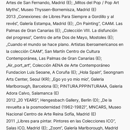
Artes de San Fernando, Madrid (E); „Mitos del Pop / Pop Art
Myths“, Museo Thyssen-Bornemisza, Madrid (E)
2013 „Conexiones: de Libres Para Siempre a Gordillo y al
revés“, Galería Estampa, Madrid (E); „On Painting“, CAAM. Las
Palmas de Gran Canarias (E); „Colección VIII. La disfunción
del progreso“, Centro de arte Dos de Mayo, Mostoles (E);
„Cuando el mundo se hace plano. Artistas iberoamericanos en
la colección CAAM“, San Martín Centro de Cultura
Contemporánea, Las Palmas de Gran Canarias (E);
„Air_port_art“, Colección AENA de Arte Contemporáneo
Fundacion Luis Seoane, A Coruña (E); „Hola Spain“, Seongnam
Arts Center, Seoul (KR); „Ego yo yo mio mio“, Galeria
Marlborough, Barcelona (E); PINTURA.PPPINTURAAA, Galeria
Adora Calvo, Salamanca (E)
2012 „20 YEARS“, Hengesbach Gallery, Berlin (D); „De la
revuelta a la posmodernidad (1962-1982)“, MNCARS, Museo
Nacional Centro de Arte Reina Sofía, Madrid (E)
2011 „Libres para pintar. Pintores en las Colecciones ICO“,
Salas ICO, Madrid (E); „Zoom“, Galería Marlborough, Madrid