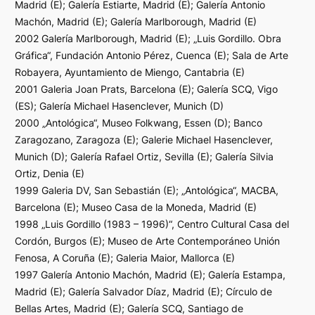
Madrid (E); Galería Estiarte, Madrid (E); Galería Antonio
Machón, Madrid (E); Galería Marlborough, Madrid (E)
2002 Galería Marlborough, Madrid (E); „Luis Gordillo. Obra
Gráfica“, Fundación Antonio Pérez, Cuenca (E); Sala de Arte
Robayera, Ayuntamiento de Miengo, Cantabria (E)
2001 Galeria Joan Prats, Barcelona (E); Galería SCQ, Vigo
(ES); Galería Michael Hasenclever, Munich (D)
2000 „Antológica“, Museo Folkwang, Essen (D); Banco
Zaragozano, Zaragoza (E); Galerie Michael Hasenclever,
Munich (D); Galería Rafael Ortiz, Sevilla (E); Galería Silvia
Ortiz, Denia (E)
1999 Galeria DV, San Sebastián (E); „Antológica“, MACBA,
Barcelona (E); Museo Casa de la Moneda, Madrid (E)
1998 „Luis Gordillo (1983 – 1996)“, Centro Cultural Casa del
Cordón, Burgos (E); Museo de Arte Contemporáneo Unión
Fenosa, A Coruña (E); Galeria Maior, Mallorca (E)
1997 Galería Antonio Machón, Madrid (E); Galería Estampa,
Madrid (E); Galería Salvador Díaz, Madrid (E); Círculo de
Bellas Artes, Madrid (E); Galería SCQ, Santiago de