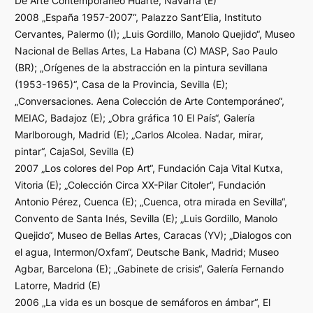
De Arte Contemporáneo Huarte, Navarra (E)
2008 „España 1957-2007“, Palazzo Sant’Elia, Instituto
Cervantes, Palermo (I); „Luis Gordillo, Manolo Quejido“, Museo
Nacional de Bellas Artes, La Habana (C) MASP, Sao Paulo
(BR); „Orígenes de la abstracción en la pintura sevillana
(1953-1965)“, Casa de la Provincia, Sevilla (E);
„Conversaciones. Aena Colección de Arte Contemporáneo“,
MEIAC, Badajoz (E); „Obra gráfica 10 El País“, Galería
Marlborough, Madrid (E); „Carlos Alcolea. Nadar, mirar,
pintar“, CajaSol, Sevilla (E)
2007 „Los colores del Pop Art“, Fundación Caja Vital Kutxa,
Vitoria (E); „Colección Circa XX-Pilar Citoler“, Fundación
Antonio Pérez, Cuenca (E); „Cuenca, otra mirada en Sevilla“,
Convento de Santa Inés, Sevilla (E); „Luis Gordillo, Manolo
Quejido“, Museo de Bellas Artes, Caracas (YV); „Dialogos con
el agua, Intermon/Oxfam“, Deutsche Bank, Madrid; Museo
Agbar, Barcelona (E); „Gabinete de crisis“, Galería Fernando
Latorre, Madrid (E)
2006 „La vida es un bosque de semáforos en ámbar“, El