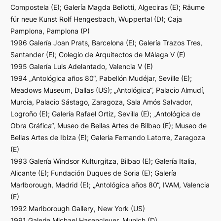
Compostela (E); Galería Magda Bellotti, Algeciras (E); Räume
für neue Kunst Rolf Hengesbach, Wuppertal (D); Caja
Pamplona, Pamplona (P)
1996 Galería Joan Prats, Barcelona (E); Galería Trazos Tres,
Santander (E); Colegio de Arquitectos de Málaga V (E)
1995 Galería Luis Adelantado, Valencia V (E)
1994 „Antológica años 80“, Pabellón Mudéjar, Seville (E);
Meadows Museum, Dallas (US); „Antológica“, Palacio Almudí,
Murcia, Palacio Sástago, Zaragoza, Sala Amós Salvador,
Logroño (E); Galería Rafael Ortiz, Sevilla (E); „Antológica de
Obra Gráfica“, Museo de Bellas Artes de Bilbao (E); Museo de
Bellas Artes de Ibiza (E); Galería Fernando Latorre, Zaragoza
(E)
1993 Galería Windsor Kulturgitza, Bilbao (E); Galería Italia,
Alicante (E); Fundación Duques de Soria (E); Galería
Marlborough, Madrid (E); „Antológica años 80“, IVAM, Valencia
(E)
1992 Marlborough Gallery, New York (US)
1991 Galerie Michael Hasenclever, Munich (D)