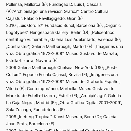
Pollensa, Mallorca (E); Fundação D. Luís I, Cascais
(P);“Archipielago, una revisión Grafica“, Centro Cultural
Cajastur, Palacio Revillagigedo, Gijón (E)
2010 „Luis Gordillo“, Fundació Suñol, Barcelona (E), „Organic
Logotypes“, Hengesbach Gallery, Berlin (D); „Policentrico
centrífugo vulnerable“, Galería Luis Adelantado, Valencia (E);
„Contrastes“, Galería Marlborough, Madrid (E); „Imágenes una
voz. Obra gráfica 1972-2008“, Museo Gustavo de Maeztu,
Estella-Lizarra, Navarra (E)
2009 Galería Marlborough Chelsea, New York (US); „Post-
Coitum“, Espacio Escala Cajasol, Sevilla (E); „Imágenes una
voz. Obra gráfica 1972-2008“, Museo del Grabado Español,
Vitoria (E); Contemporáneo, Marbella. Museo Gustavo de
Maeztu de Estella-Lizarra , Estelle (E); „Archipiélago“, Galería
La Caja Negra, Madrid (E); „Obra Gráfica Digital 2001-2009“,
Sala Zuloaga, Fuendetodos (E)
2008 „Iceberg Tropical“, Kunst Museum, Bonn (D); Galería
Joan Prats, Barcelona (E)
2007 „Iceberg Tropical“, Museo Nacional Centro de Arte