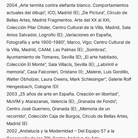
2004 „Arte termita contra elefante blanco. Comportamientos
actuales del dibujo“, ICO, Madrid (E); „De Pictura“, Círculo de
Bellas Artes, Madrid Fragmentos. Arte del XX al XXI,
Colección Pilar Citoler, Centro Cultural de la Villa, Madrid, Sala
Amos Salvador, Logroño (E); „Variaciones en España,
Fotografía y arte 1900-1980“, Marco, Vigo; Centro Cultural de
la Villa, Madrid, CAAM, Las Palmas (E); „Sombras“,
Ayuntamiento de Tomares, Sevilla (E); „El arte habitado,
Colección El Monte“, Sala Villacís, Sevilla (E); „Labirinti e
memoria“, Casa Falconieri, Oristano (I); „Malerei, Luis Gordillo,
Walter Obholzer, Laura Owens, Mark Schlesinger“, Galerie Rolf
Hengesbach, Cologne (D)
2003 „25 años de arte en España. Creación en libertad“,
MuVIM y Atarazanas, Valencia (E); „Granada de Fondo“,
Centro José Guerrero, Granada (E); „Memoria de un
recorrido“, Colección Caja de Burgos, Círculo de Bellas Artes,
Madrid (E)
2002 „Andalucía y la Modernidad – Del Equipo 57 a la