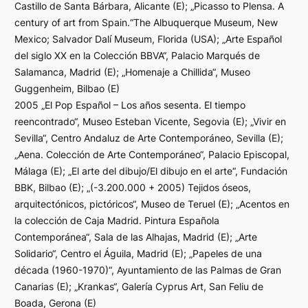
Castillo de Santa Bárbara, Alicante (E); „Picasso to Plensa. A
century of art from Spain.“The Albuquerque Museum, New
Mexico; Salvador Dalí Museum, Florida (USA); „Arte Español
del siglo XX en la Colección BBVA“, Palacio Marqués de
Salamanca, Madrid (E); „Homenaje a Chillida“, Museo
Guggenheim, Bilbao (E)
2005 „El Pop Español – Los años sesenta. El tiempo
reencontrado“, Museo Esteban Vicente, Segovia (E); „Vivir en
Sevilla“, Centro Andaluz de Arte Contemporáneo, Sevilla (E);
„Aena. Colección de Arte Contemporáneo“, Palacio Episcopal,
Málaga (E); „El arte del dibujo/El dibujo en el arte“, Fundación
BBK, Bilbao (E); „(-3.200.000 + 2005) Tejidos óseos,
arquitectónicos, pictóricos“, Museo de Teruel (E); „Acentos en
la colección de Caja Madrid. Pintura Española
Contemporánea“, Sala de las Alhajas, Madrid (E); „Arte
Solidario“, Centro el Águila, Madrid (E); „Papeles de una
década (1960-1970)“, Ayuntamiento de las Palmas de Gran
Canarias (E); „Krankas“, Galería Cyprus Art, San Feliu de
Boada, Gerona (E)